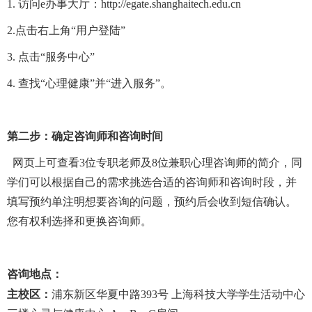
1.
访问
e
办事大厅：
http://egate.shanghaitech.edu.cn
2.
点击右上角“用户登陆”
3.
点击“服务中心”
4.
查找“心理健康”并“进入服务”。
第二步：确定咨询师和咨询时间
网页上可查看
3位
专职老师及
8位兼职心理咨询师的简介，同
学们可以根据自己的需求挑选合适的咨询师和咨询时段，并
填写预约单注明想要咨询的问题，预约后会收到短信确认。
您
有
权利
选择
和更换
咨询师
。
咨询地点：
主校区
：
浦东新区华夏中路
393
号 上海科技大学学生活动中心