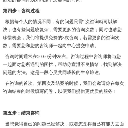
第四步：咨询过程
根据每个人的情况不同，有的问题只需
1
次咨询就可以解
决；也有些问题较复杂，需要更多的咨询次数；
同时也请您
珍惜机会，我们将提供免费的
8
次
咨询，
若
需更多的咨询
次
数
，需要您和您的咨询师一起向中心提交申请
。
咨询时间通常在
5
0
-60
分钟左右。咨询过程中咨询师将与您
一起面对您所遇到的困扰，帮助你宣泄不良情绪，找到解决
问题的方法。这是一段心灵共同成长的生命旅途。
在
咨询的
首次
、第四次
及
结案的时候，我们会邀请你在每次
咨询结束的时候填写问卷
，
以便我们
提供更优质
的
服务
！
第五步：结束咨询
当您觉得自己的问题已经解决，或者您觉得自己有能力去面