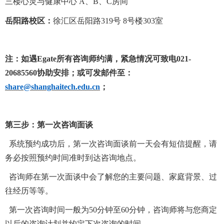
三楼心灵与健康中心
A
、
B
、
C
房间
岳阳路校区
：
徐汇区岳阳路
319
号
8
号楼
303
室
注：如遇
Egate
所有咨询师约满，紧急情况可致电
021-
20685560
协助安排；
或可发邮件
至
：
share@shanghaitech.edu.cn
；
第三步：第一次咨询面谈
系统预约成功后，第一次咨询面谈前一天会有短信提醒，请
务必按照预约时间准时到达咨询地点。
咨询师在第一次面谈中会了解您的主要问题、家庭背景、过
往经历等等。
第一次咨询时间一般为
5
0
分钟至
6
0
分钟，咨询师将与您商定
以后的咨询计划并约定下次咨询的时间。