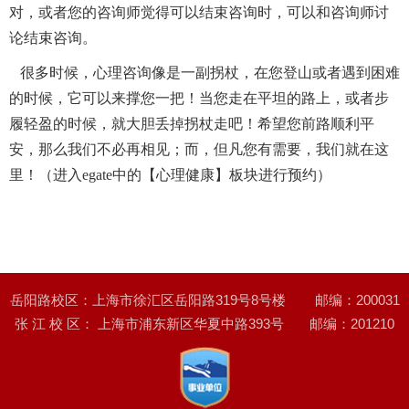
对，或者您的咨询师觉得可以结束咨询时，可以和咨询师讨
论结束咨询。
很多时候
，心理
咨询
像是
一副
拐杖，在
您
登山或者遇到
困难
的时候，
它
可以来撑
您
一把
！
当
您
走在
平坦
的路上，或者步
履轻盈的时候
，就
大胆丢掉拐杖走吧！希望
您前路
顺利平
安，那么我们不必再
相
见；
而，
但
凡您
有需要，我们就在这
里！（进入
egate中的【心理健康】板块进行
预约
）
岳阳路校区：上海市徐汇区岳阳路319号8号楼 邮编：200031
张 江 校 区： 上海市浦东新区华夏中路393号 邮编：201210