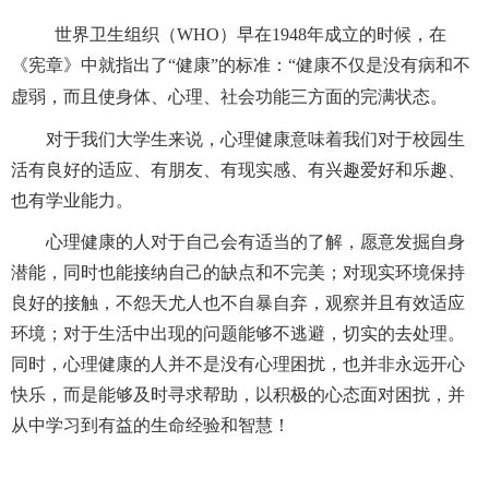
世界卫生组织
（
WHO
）
早
在
1948
年
成立的时候，
在
《宪章》中
就
指出了
“
健康
”
的
标准：
“
健康不仅是没有病和不
虚弱，而且使身体、心理、社会功能三方面的完满状态。
对于
我们大学生来说，心理健康
意味着
我们
对于
校园生
活有良好的适应、有朋友、有现实感、有兴趣爱好和乐趣、
也
有
学业
能力。
心理健康
的人
对于
自己
会
有适当的了解，
愿意发掘
自身
潜能，同时也能接纳自己的
缺点
和不完美；对现实环境
保持
良好的接触，不怨天尤人也不自暴自弃，
观察并且有效
适应
环境；对于生活中
出现
的
问题能够
不逃避，
切实
的去
处理
。
同时
，心理健康的人并不是没有心理困扰，也并非永远开心
快乐
，
而是能够
及时
寻求帮助，以积极的心态面对困扰，并
从中学习到有益的生命经验和
智慧
！