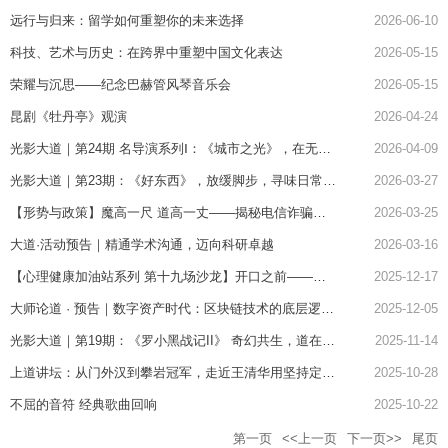
远行与归来：留学如何重塑你的未来选择
2026-06-10
科技、艺术与历史：在跨界中重塑中国文化表达
2026-05-15
荣耀与沉思——纪念巴赫管风琴音乐会
2026-05-15
昆剧《牡丹亭》观演
2026-04-24
光影大道｜第24期 名导演系列Ⅰ：《城市之光》，在无声
2026-04-09
的黑白中邂逅极致温情
光影大道｜第23期：《好东西》，放缓脚步，寻味日常生
2026-03-27
活里的真实与温柔
【形势与政策】魔高一尺 道高一丈——揭秘电信诈骗，
2026-03-25
筑牢大学生安全防线
大道·活动预告｜精通学术沟通，迈向科研卓越
2026-03-16
【心理健康加油站系列 第十九场沙龙】开口之前——大
2025-12-17
学生人际沟通隐藏副本
大师论道 · 预告｜数字资产时代：区块链技术的底层逻辑
2025-12-05
与产业革新
光影大道｜第19期：《罗小黑战记II》 奇幻共生，道在众
2025-11-14
合
上道讲坛：从门外汉到攀岩冠军，走近王清华用坚持定义
2025-10-28
专业的传奇人生
不屈的音符 经典歌曲回响
2025-10-22
第一页
<<上一页
下一页>>
尾页