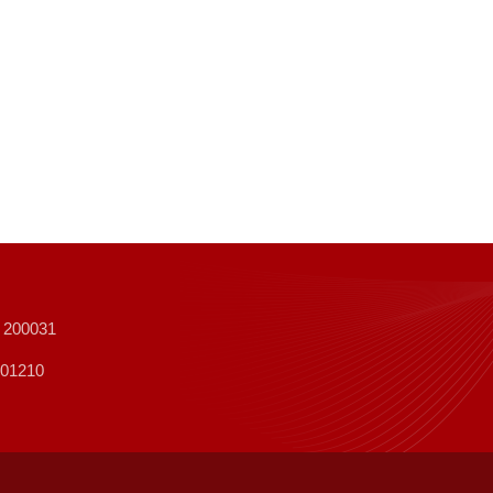
0031
1210