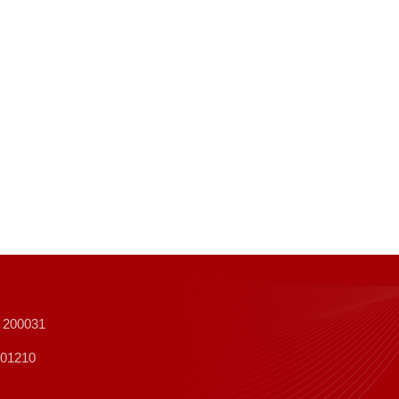
0031
1210