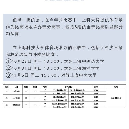
值得一提的是，在今年的比赛中，上科大将提供体育场
作为比赛场地承办部分赛事，包括B组的全部比赛以及部分
淘汰赛。
在上海科技大学体育场承办的比赛中，包括了至少三场
我校足球队与外校的比赛：
①10月28日 周一 13：00，对阵上海中医药大学
②10月31日 周四 13：00，对阵上海海洋大学
③11月5日 周二 15：00，对阵上海电力大学