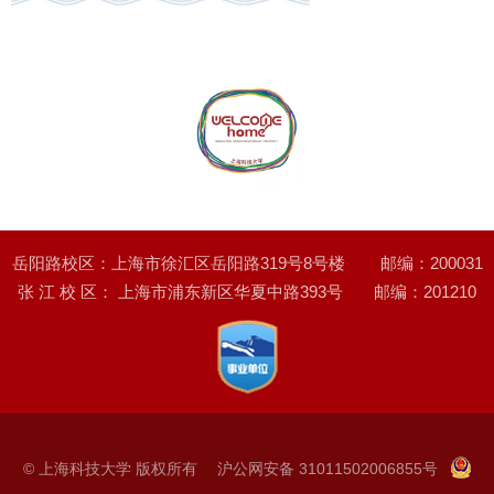
岳阳路校区：上海市徐汇区岳阳路319号8号楼 邮编：200031
张 江 校 区： 上海市浦东新区华夏中路393号 邮编：201210
© 上海科技大学 版权所有 沪公网安备 31011502006855号