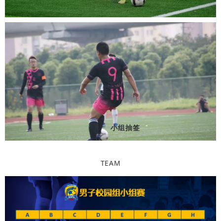
小组抽签
TEAM