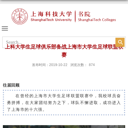
书院的天空
上科大学生足球俱乐部备战上海市大学生足球联盟联
赛
发布时间：2019-10-22
浏览次数：
874
往届回顾
在曾经的上海市大学生足球联盟联赛中，我校球员奋
勇拼搏，在大家团结努力之下，球队不懈进取，成功进入
了上海市的十六强。