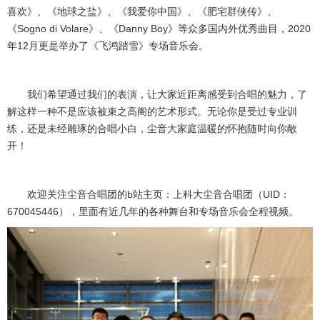
喜欢》、《地球之盐》、《我爱你中国》、《肥宅群侠传》、
《
Sogno di Volare
》、《
Danny Boy
》等众多国内外优秀曲目，
2020
年
12
月更是举办了《飞鸿踏雪》专场音乐会。
我们希望通过我们的表演，让大家近距离感受到合唱的魅力，了
解这样一种不是应该被束之高阁的艺术形式。无论你是受过专业训
练，还是未经雕琢的合唱小白，尘音大家庭温暖的怀抱随时向你敞
开！
欢迎关注尘音合唱团的
b
站主页：上科大尘音合唱团（
UID
：
670045446
），里面有近几年的各种舞台和专场音乐会全程视频。