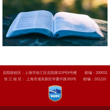
岳阳路校区：上海市徐汇区岳阳路319号8号楼 邮编：200031
张 江 校 区： 上海市浦东新区华夏中路393号 邮编：201210