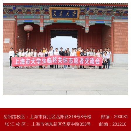
岳阳路校区：上海市徐汇区岳阳路319号8号楼 邮编：200031
张 江 校 区： 上海市浦东新区华夏中路393号 邮编：201210