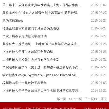
关于第十三届陈嘉庚青少年发明奖（上海）作品征集的通
2015-03-02
知
我校本科生在“浦东人才城青年创业营”活动中获得佳绩
2015-02-27
我的寒假Show
2015-02-27
传递正能量我校谢鑫同学见义勇为受表扬
2015-02-27
书院开展春节走访慰问学生活动
2015-02-27
梦缘科大，携手远航 —上科大2015年新年联欢会成功举
2015-01-26
办
上海科技大学师生参加浦江创新论坛
2015-01-26
上海科技大学校领导会见首届学生会干部
2015-01-22
书院组织师生学习《关于进一步加强和改进新形势下高校
2015-01-22
宣传思想工作的意见》精神
学术报告:Design, Synthesis, Optics and Biomedical
2015-01-21
Applications of Plasmonically Coupled Nanostructures
校领导与学生一起包饺子庆新年
2015-01-05
上海科技大学学子参加首届大学生头脑奥林匹克比赛获佳
2014-12-21
绩
第一页
<<上一页
下一页>>
尾页